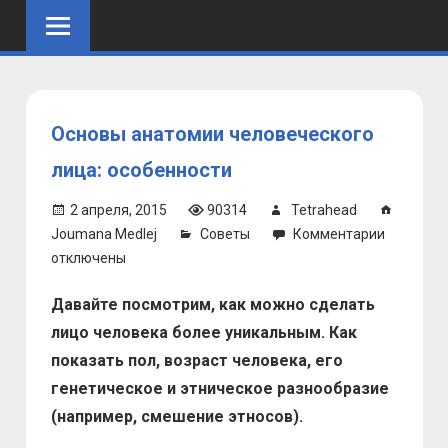
Skip
to
content
Основы анатомии человеческого
лица: особенности
2 апреля, 2015
90314
Tetrahead
к
Joumana Medlej
Советы
Комментарии
записи
отключены
Основы
Давайте посмотрим, как можно сделать
анатоми
человече
лицо человека более уникальным. Как
лица:
показать пол, возраст человека, его
особенно
генетическое и этническое разнообразие
(например, смешение этносов).