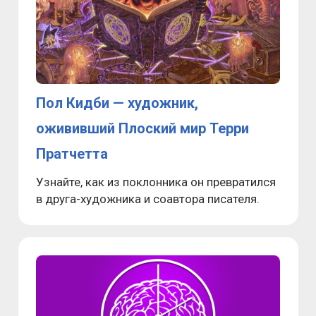
Пол Кидби — художник,
ожививший Плоский мир Терри
Пратчетта
Узнайте, как из поклонника он превратился
в друга-художника и соавтора писателя.