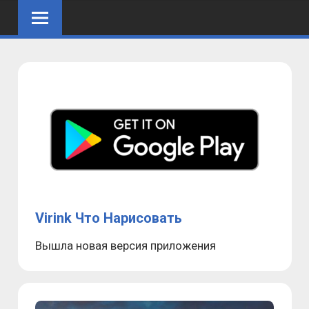
Skip
to
content
Virink Что Нарисовать
Вышла новая версия приложения