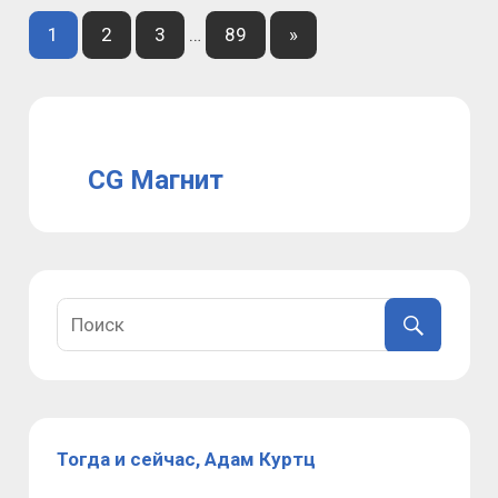
Пагинация
Next
1
2
3
…
89
»
Posts
записей
CG Магнит
Тогда и сейчас, Адам Куртц