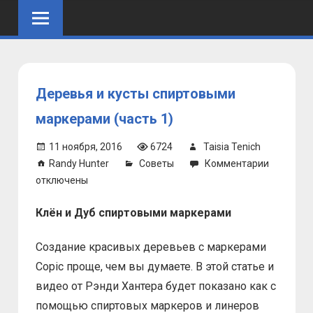
Skip
to
content
Деревья и кусты спиртовыми
маркерами (часть 1)
11 ноября, 2016
6724
Taisia Tenich
к
Randy Hunter
Советы
Комментарии
записи
отключены
Деревья
​Клён и Дуб спиртовыми маркерами
и
кусты
Создание красивых деревьев с маркерами
спиртов
маркера
Copic проще, чем вы думаете. В этой статье и
(часть
видео от Рэнди Хантера будет показано как с
1)
помощью спиртовых маркеров и линеров