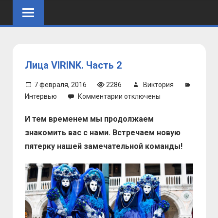
Skip
to
content
Лица VIRINK. Часть 2
7 февраля, 2016
2286
Виктория
к
Интервью
Комментарии
отключены
записи
И тем временем мы продолжаем
Лица
VIRINK.
знакомить вас с нами. Встречаем новую
Часть
пятерку нашей замечательной команды!
2