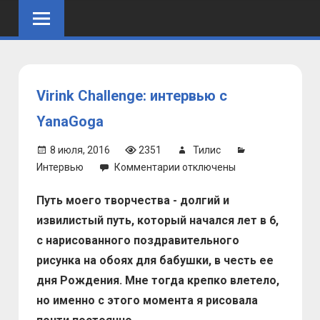
Skip
to
content
Virink Challenge: интервью с
YanaGoga
8 июля, 2016
2351
Тилис
к
Интервью
Комментарии
отключены
записи
Путь моего творчества - долгий и
Virink
Challenge:
извилистый путь, который начался лет в 6,
интервью
с нарисованного поздравительного
с
рисунка на обоях для бабушки, в честь ее
YanaGoga
дня Рождения. Мне тогда крепко влетело,
но именно с этого момента я рисовала