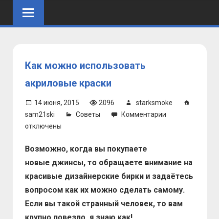
Skip
to
content
Как можно использовать
акриловые краски
14 июня, 2015
2096
starksmoke
к
sam21ski
Советы
Комментарии
записи
отключены
Как
Возможно, когда вы покупаете
можно
использовать
новые джинсы, то обращаете внимание на
акриловые
красивые дизайнерские бирки и задаётесь
краски
вопросом как их можно сделать самому.
Если вы такой странный человек, то вам
крупно повезло, я знаю как!