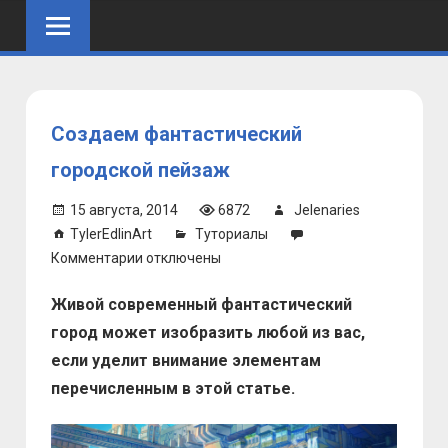
Skip
to
content
Создаем фантастический
городской пейзаж
15 августа, 2014
6872
Jelenaries
TylerEdlinArt
Туториалы
к
Комментарии
отключены
записи
Живой современный фантастический
Создаем
фантастический
город может изобразить любой из вас,
городской
если уделит внимание элементам
пейзаж
перечисленным в этой статье.