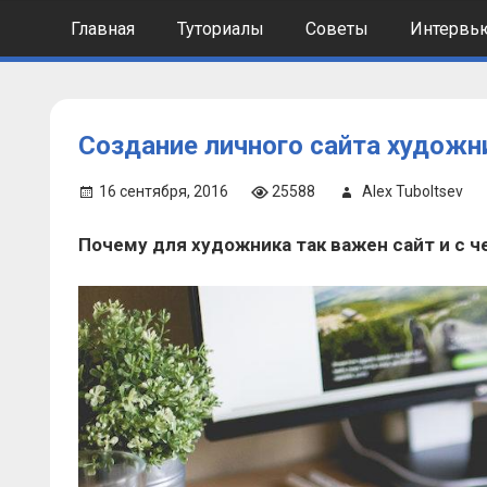
Skip
Главная
Туториалы
Советы
Интервь
to
content
Создание личного сайта художн
16 сентября, 2016
25588
Alex Tuboltsev
Почему для художника так важен сайт и с че