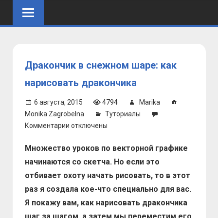
Skip
to
content
Дракончик в снежном шаре: как
нарисовать дракончика
6 августа, 2015
4794
Marika
Monika Zagrobelna
Туториалы
к
Комментарии
отключены
записи
Множество уроков по векторной графике
Дракончик
в
начинаются со скетча. Но если это
снежном
отбивает охоту начать рисовать, то в этот
шаре:
раз я создала кое-что специально для вас.
как
Я покажу вам, как нарисовать дракончика
нарисовать
шаг за шагом, а затем мы переместим его