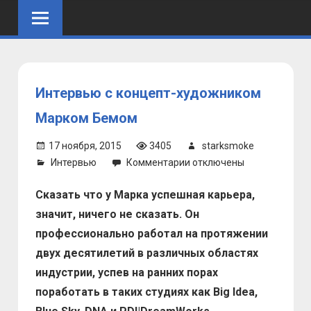
Skip
to
content
Интервью с концепт-художником
Марком Бемом
17 ноября, 2015
3405
starksmoke
к
Интервью
Комментарии
отключены
записи
Сказать что у Марка успешная карьера,
Интервью
с
значит, ничего не сказать. Он
концепт-
профессионально работал на протяжении
художником
двух десятилетий в различных областях
Марком
индустрии, успев на ранних порах
Бемом
поработать в таких студиях как Big Idea,