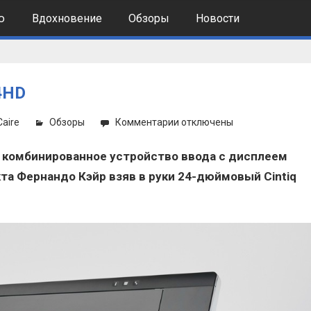
ю
Вдохновение
Обзоры
Новости
4HD
к
Caire
Обзоры
Комментарии
отключены
записи
ре комбинированное устройство ввода с дисплеем
Обзор
планшета
а Фернандо Кэйр взяв в руки 24-дюймовый Cintiq
Wacom
Cintiq
24HD