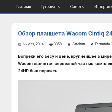
Skip
Главная
Туториалы
Советы
Интервь
to
content
Обзор планшета Wacom Cintiq 2
6 июля, 2014
3358
Strekun
Fernando 
Вопреки его весу и цене, крупнейшее в ми
Wacom является серьезной частью комплект
24HD был поражен.